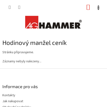
Přejít
NÁKUP
na
obsah
KOŠÍK
Hodinový manžel ceník
Stránku připravujeme.
Záznamy nebyly nalezeny...
Z
á
p
a
Informace pro vás
t
Kontakty
í
Jak nakupovat