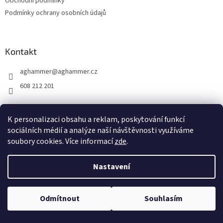
Obchodní podmínky
Podmínky ochrany osobních údajů
Kontakt
aghammer
@
aghammer.cz
608 212 201
K personalizaci obsahu a reklam, poskytování funkcí
sociálních médií a analýze naší návštěvnosti využíváme
soubory cookies. Více informací
zde
.
Vytvořil Shoptet
Nastavení
Copyright 2026
AG Hammer s.r.o.
. Všechna práva vyhrazena.
Upravit nastavení cookies
Odmítnout
Souhlasím